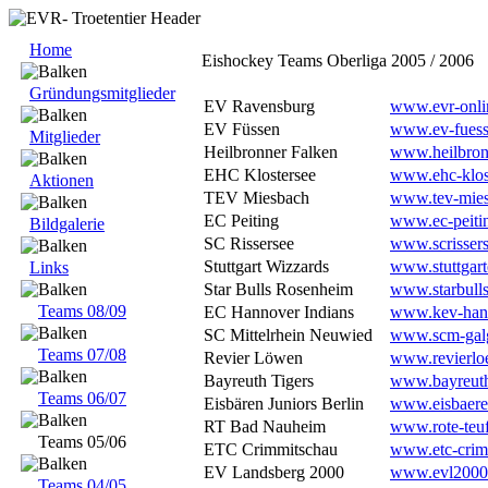
Home
Eishockey Teams Oberliga 2005 / 2006
Gründungsmitglieder
EV Ravensburg
www.evr-onli
EV Füssen
www.ev-fuess
Mitglieder
Heilbronner Falken
www.heilbron
EHC Klostersee
www.ehc-klos
Aktionen
TEV Miesbach
www.tev-mies
EC Peiting
www.ec-peiti
Bildgalerie
SC Rissersee
www.scrissers
Stuttgart Wizzards
www.stuttgart
Links
Star Bulls Rosenheim
www.starbulls
Teams 08/09
EC Hannover Indians
www.kev-hann
SC Mittelrhein Neuwied
www.scm-galg
Teams 07/08
Revier Löwen
www.revierlo
Bayreuth Tigers
www.bayreuth-
Teams 06/07
Eisbären Juniors Berlin
www.eisbaere
RT Bad Nauheim
www.rote-teu
Teams 05/06
ETC Crimmitschau
www.etc-crim
EV Landsberg 2000
www.evl2000
Teams 04/05