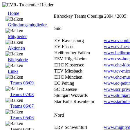
Home
Eishockey Teams Oberliga 2004 / 2005
Gründungsmitglieder
Süd
Mitglieder
EV Ravensburg
www.evr-onli
EV Füssen
www.ev-fuess
Aktionen
Heilbronner Falken
www.heilbron
ESV Hügelsheim
www.esv-hueg
Bildgalerie
EHC Klostersee
www.ehc-klos
TEV Miesbach
www.tev-mies
Links
EHC München
www.ehc-mue
Teams 08/09
EC Peiting
www.ec-peiti
SC Rissesee
www.scr-priva
Teams 07/08
Stuttgart Wizzards
www.stuttgart
Star Bulls Rosenheim
www.starbulls
Teams 06/07
Nord
Teams 05/06
ERV Schweinfurt
www.mightyd
Teams 04/05