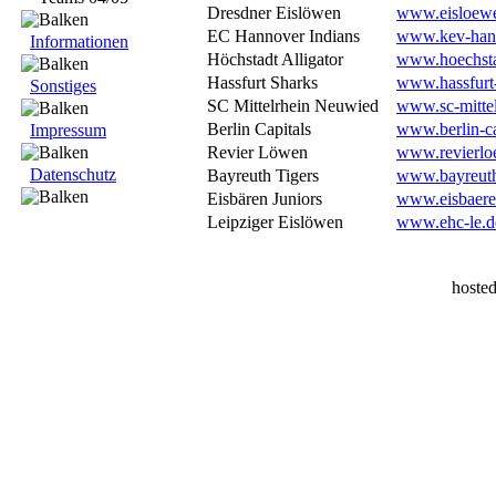
Dresdner Eislöwen
www.eisloew
EC Hannover Indians
www.kev-hann
Informationen
Höchstadt Alligator
www.hoechstad
Hassfurt Sharks
www.hassfurt-
Sonstiges
SC Mittelrhein Neuwied
www.sc-mittel
Berlin Capitals
www.berlin-ca
Impressum
Revier Löwen
www.revierlo
Datenschutz
Bayreuth Tigers
www.bayreuth-
Eisbären Juniors
www.eisbaere
Leipziger Eislöwen
www.ehc-le.d
hoste